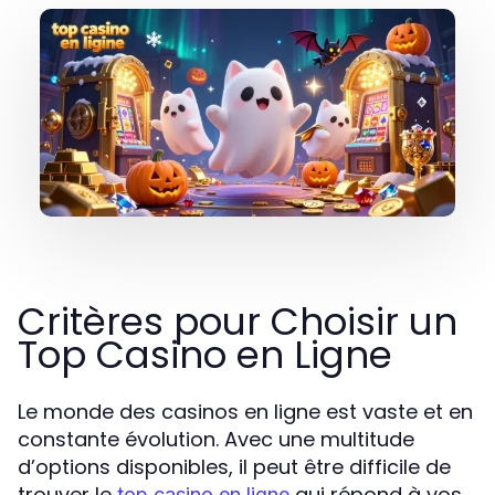
Critères pour Choisir un
Top Casino en Ligne
Le monde des casinos en ligne est vaste et en
constante évolution. Avec une multitude
d’options disponibles, il peut être difficile de
trouver le
qui répond à vos
top casino en ligne