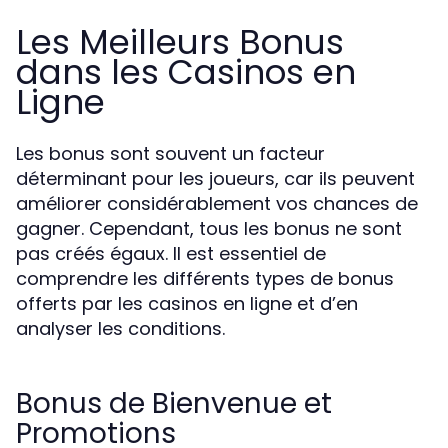
Les Meilleurs Bonus
dans les Casinos en
Ligne
Les bonus sont souvent un facteur
déterminant pour les joueurs, car ils peuvent
améliorer considérablement vos chances de
gagner. Cependant, tous les bonus ne sont
pas créés égaux. Il est essentiel de
comprendre les différents types de bonus
offerts par les casinos en ligne et d’en
analyser les conditions.
Bonus de Bienvenue et
Promotions