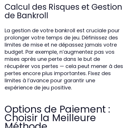
Calcul des Risques et Gestion
de Bankroll
La gestion de votre bankroll est cruciale pour
prolonger votre temps de jeu. Définissez des
limites de mise et ne dépassez jamais votre
budget. Par exemple, n’augmentez pas vos
mises après une perte dans le but de
récupérer vos pertes — cela peut mener à des
pertes encore plus importantes. Fixez des
limites à l’avance pour garantir une
expérience de jeu positive.
Options de Paiement :
Choisir la Meilleure
Méthode