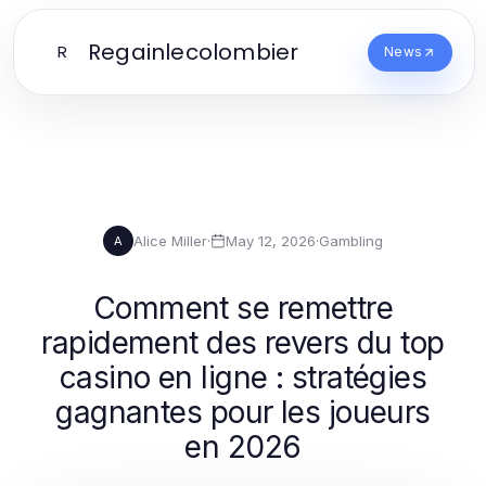
Regainlecolombier
R
News
Alice Miller
·
May 12, 2026
·
Gambling
A
Comment se remettre
rapidement des revers du top
casino en ligne : stratégies
gagnantes pour les joueurs
en 2026