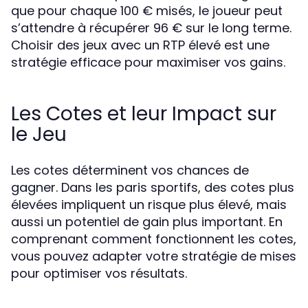
que pour chaque 100 € misés, le joueur peut
s’attendre à récupérer 96 € sur le long terme.
Choisir des jeux avec un RTP élevé est une
stratégie efficace pour maximiser vos gains.
Les Cotes et leur Impact sur
le Jeu
Les cotes déterminent vos chances de
gagner. Dans les paris sportifs, des cotes plus
élevées impliquent un risque plus élevé, mais
aussi un potentiel de gain plus important. En
comprenant comment fonctionnent les cotes,
vous pouvez adapter votre stratégie de mises
pour optimiser vos résultats.