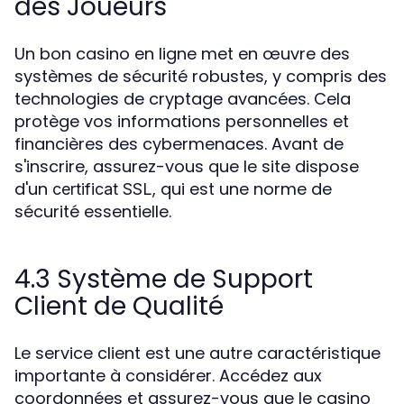
des Joueurs
Un bon casino en ligne met en œuvre des
systèmes de sécurité robustes, y compris des
technologies de cryptage avancées. Cela
protège vos informations personnelles et
financières des cybermenaces. Avant de
s'inscrire, assurez-vous que le site dispose
d'un
, qui est une norme de
certificat SSL
sécurité essentielle.
4.3 Système de Support
Client de Qualité
Le service client est une autre caractéristique
importante à considérer. Accédez aux
coordonnées et assurez-vous que le casino