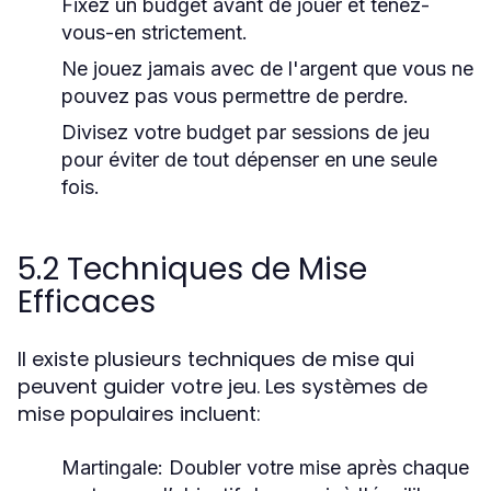
Fixez un budget avant de jouer et tenez-
vous-en strictement.
Ne jouez jamais avec de l'argent que vous ne
pouvez pas vous permettre de perdre.
Divisez votre budget par sessions de jeu
pour éviter de tout dépenser en une seule
fois.
5.2 Techniques de Mise
Efficaces
Il existe plusieurs techniques de mise qui
peuvent guider votre jeu. Les systèmes de
mise populaires incluent:
Martingale
: Doubler votre mise après chaque