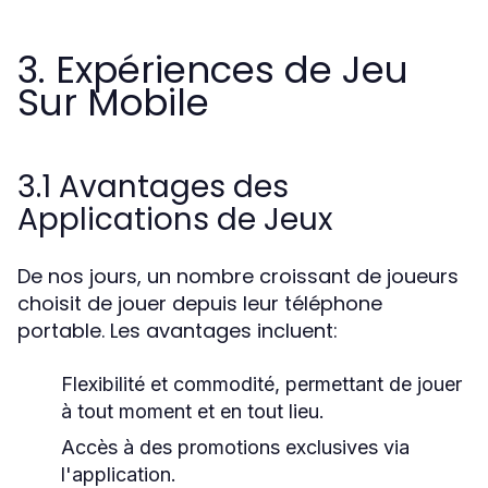
3. Expériences de Jeu
Sur Mobile
3.1 Avantages des
Applications de Jeux
De nos jours, un nombre croissant de joueurs
choisit de jouer depuis leur téléphone
portable. Les avantages incluent:
Flexibilité et commodité, permettant de jouer
à tout moment et en tout lieu.
Accès à des promotions exclusives via
l'application.