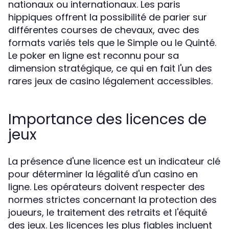
nationaux ou internationaux. Les paris
hippiques offrent la possibilité de parier sur
différentes courses de chevaux, avec des
formats variés tels que le Simple ou le Quinté.
Le poker en ligne est reconnu pour sa
dimension stratégique, ce qui en fait l'un des
rares jeux de casino légalement accessibles.
Importance des licences de
jeux
La présence d'une licence est un indicateur clé
pour déterminer la légalité d'un casino en
ligne. Les opérateurs doivent respecter des
normes strictes concernant la protection des
joueurs, le traitement des retraits et l'équité
des jeux. Les licences les plus fiables incluent