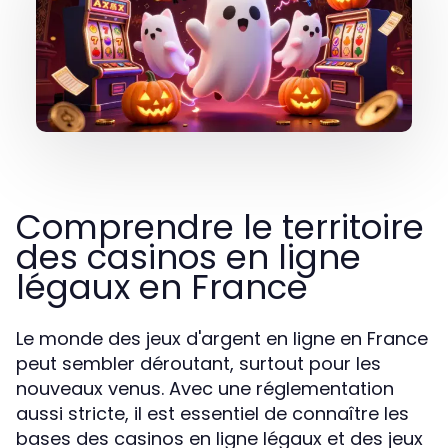
Comprendre le territoire
des casinos en ligne
légaux en France
Le monde des jeux d'argent en ligne en France
peut sembler déroutant, surtout pour les
nouveaux venus. Avec une réglementation
aussi stricte, il est essentiel de connaître les
bases des casinos en ligne légaux et des jeux