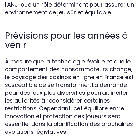
l'ANJ joue un rôle déterminant pour assurer un
environnement de jeu sûr et équitable.
Prévisions pour les années à
venir
À mesure que la technologie évolue et que le
comportement des consommateurs change,
le paysage des casinos en ligne en France est
susceptible de se transformer. La demande
pour des jeux plus diversifiés pourrait inciter
les autorités à reconsidérer certaines
restrictions. Cependant, cet équilibre entre
innovation et protection des joueurs sera
essentiel dans la planification des prochaines
évolutions législatives.