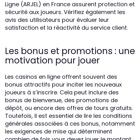
Ligne (ARJEL) en France assurent protection et
sécurité aux joueurs. Vérifiez également les
avis des utilisateurs pour évaluer leur
satisfaction et la réactivité du service client.
Les bonus et promotions : une
motivation pour jouer
Les casinos en ligne offrent souvent des
bonus attractifs pour inciter les nouveaux
joueurs à s’inscrire. Cela peut inclure des
bonus de bienvenue, des promotions de
dépôt, ou encore des offres de tours gratuits.
Toutefois, il est essentiel de lire les conditions
générales associées à ces bonus, notamment
les exigences de mise qui déterminent
combien de fois vous devez jouer le montant