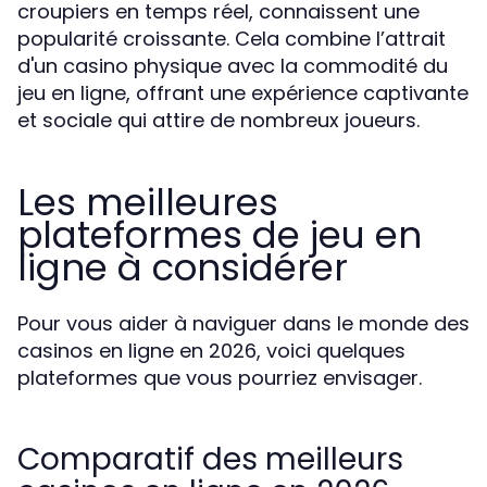
croupiers en temps réel, connaissent une
popularité croissante. Cela combine l’attrait
d'un casino physique avec la commodité du
jeu en ligne, offrant une expérience captivante
et sociale qui attire de nombreux joueurs.
Les meilleures
plateformes de jeu en
ligne à considérer
Pour vous aider à naviguer dans le monde des
casinos en ligne en 2026, voici quelques
plateformes que vous pourriez envisager.
Comparatif des meilleurs