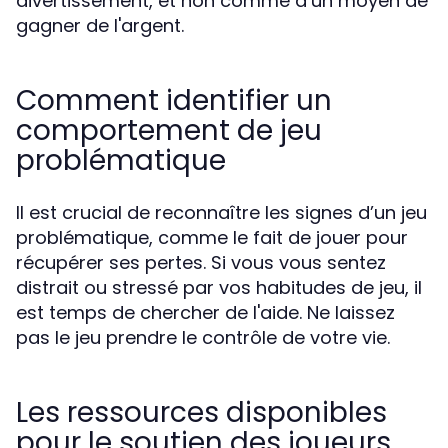
divertissement, et non comme d’un moyen de
gagner de l'argent.
Comment identifier un
comportement de jeu
problématique
Il est crucial de reconnaître les signes d’un jeu
problématique, comme le fait de jouer pour
récupérer ses pertes. Si vous vous sentez
distrait ou stressé par vos habitudes de jeu, il
est temps de chercher de l'aide. Ne laissez
pas le jeu prendre le contrôle de votre vie.
Les ressources disponibles
pour le soutien des joueurs