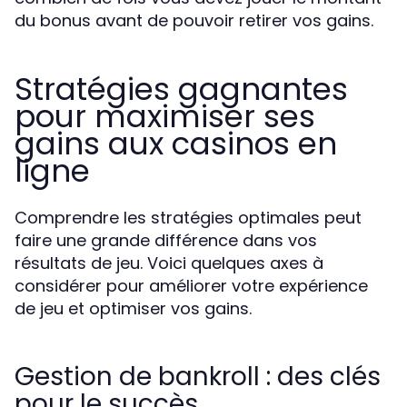
du bonus avant de pouvoir retirer vos gains.
Stratégies gagnantes
pour maximiser ses
gains aux casinos en
ligne
Comprendre les stratégies optimales peut
faire une grande différence dans vos
résultats de jeu. Voici quelques axes à
considérer pour améliorer votre expérience
de jeu et optimiser vos gains.
Gestion de bankroll : des clés
pour le succès