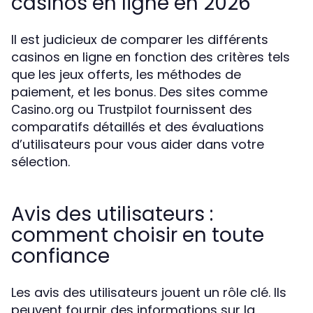
casinos en ligne en 2026
Il est judicieux de comparer les différents
casinos en ligne en fonction des critères tels
que les jeux offerts, les méthodes de
paiement, et les bonus. Des sites comme
ou
fournissent des
Casino.org
Trustpilot
comparatifs détaillés et des évaluations
d’utilisateurs pour vous aider dans votre
sélection.
Avis des utilisateurs :
comment choisir en toute
confiance
Les avis des utilisateurs jouent un rôle clé. Ils
peuvent fournir des informations sur la