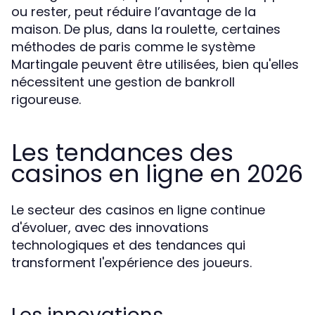
ou rester, peut réduire l’avantage de la
maison. De plus, dans la roulette, certaines
méthodes de paris comme le système
Martingale peuvent être utilisées, bien qu'elles
nécessitent une gestion de bankroll
rigoureuse.
Les tendances des
casinos en ligne en 2026
Le secteur des casinos en ligne continue
d'évoluer, avec des innovations
technologiques et des tendances qui
transforment l'expérience des joueurs.