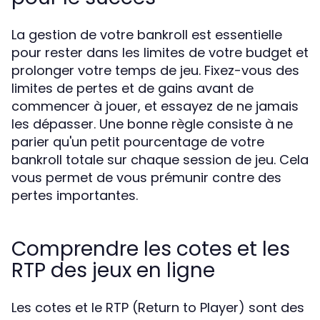
La gestion de votre bankroll est essentielle
pour rester dans les limites de votre budget et
prolonger votre temps de jeu. Fixez-vous des
limites de pertes et de gains avant de
commencer à jouer, et essayez de ne jamais
les dépasser. Une bonne règle consiste à ne
parier qu'un petit pourcentage de votre
bankroll totale sur chaque session de jeu. Cela
vous permet de vous prémunir contre des
pertes importantes.
Comprendre les cotes et les
RTP des jeux en ligne
Les cotes et le RTP (Return to Player) sont des