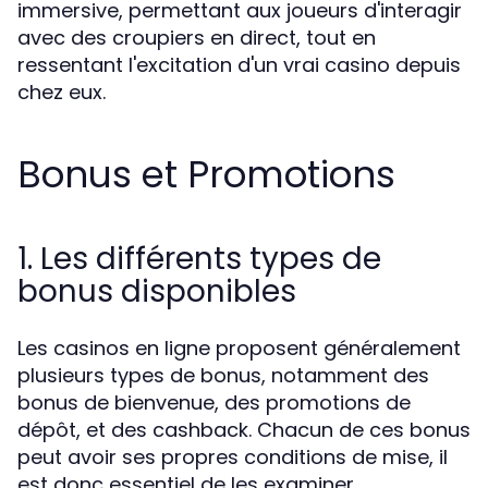
immersive, permettant aux joueurs d'interagir
avec des croupiers en direct, tout en
ressentant l'excitation d'un vrai casino depuis
chez eux.
Bonus et Promotions
1. Les différents types de
bonus disponibles
Les casinos en ligne proposent généralement
plusieurs types de bonus, notamment des
bonus de bienvenue, des promotions de
dépôt, et des cashback. Chacun de ces bonus
peut avoir ses propres conditions de mise, il
est donc essentiel de les examiner