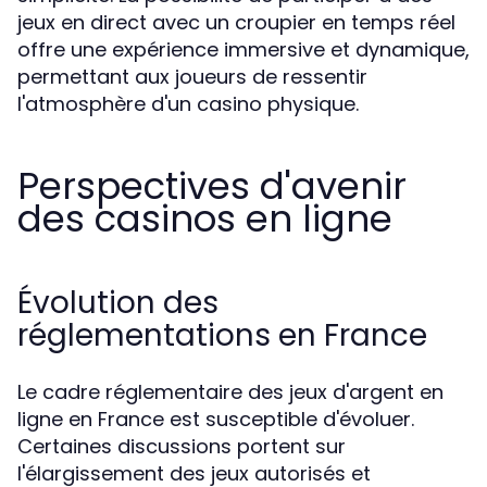
jeux en direct avec un croupier en temps réel
offre une expérience immersive et dynamique,
permettant aux joueurs de ressentir
l'atmosphère d'un casino physique.
Perspectives d'avenir
des casinos en ligne
Évolution des
réglementations en France
Le cadre réglementaire des jeux d'argent en
ligne en France est susceptible d'évoluer.
Certaines discussions portent sur
l'élargissement des jeux autorisés et