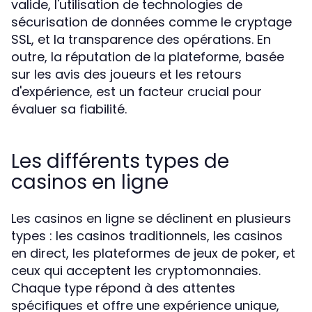
valide, l'utilisation de technologies de
sécurisation de données comme le cryptage
SSL, et la transparence des opérations. En
outre, la réputation de la plateforme, basée
sur les avis des joueurs et les retours
d'expérience, est un facteur crucial pour
évaluer sa fiabilité.
Les différents types de
casinos en ligne
Les casinos en ligne se déclinent en plusieurs
types : les casinos traditionnels, les casinos
en direct, les plateformes de jeux de poker, et
ceux qui acceptent les cryptomonnaies.
Chaque type répond à des attentes
spécifiques et offre une expérience unique,