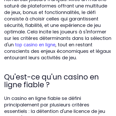
saturé de plateformes offrant une multitude
de jeux, bonus et fonctionnalités, le défi
consiste à choisir celles qui garantissent
sécurité, fiabilité, et une expérience de jeu
optimale. Cela incite les joueurs à s'informer
sur les critères déterminants dans la sélection
d'un
, tout en restant
top casino en ligne
conscients des enjeux économiques et légaux
entourant leurs activités de jeu.
Qu'est-ce qu'un casino en
ligne fiable ?
Un casino en ligne fiable se défini
principalement par plusieurs critères
essentiels : la détention d'une licence de jeu