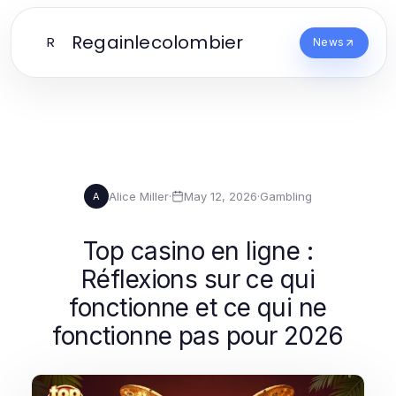
Regainlecolombier
R
News
Alice Miller
·
May 12, 2026
·
Gambling
A
Top casino en ligne :
Réflexions sur ce qui
fonctionne et ce qui ne
fonctionne pas pour 2026