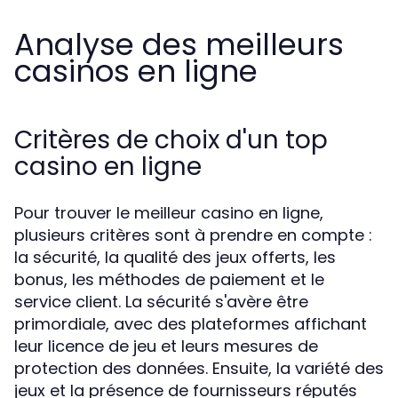
Analyse des meilleurs
casinos en ligne
Critères de choix d'un top
casino en ligne
Pour trouver le meilleur casino en ligne,
plusieurs critères sont à prendre en compte :
la sécurité, la qualité des jeux offerts, les
bonus, les méthodes de paiement et le
service client. La sécurité s'avère être
primordiale, avec des plateformes affichant
leur licence de jeu et leurs mesures de
protection des données. Ensuite, la variété des
jeux et la présence de fournisseurs réputés