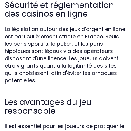
Sécurité et réglementation
des casinos en ligne
La législation autour des jeux d'argent en ligne
est particulièrement stricte en France. Seuls
les paris sportifs, le poker, et les paris
hippiques sont légaux via des opérateurs
disposant d'une licence. Les joueurs doivent
être vigilants quant à la légitimité des sites
qu'ils choisissent, afin d'éviter les arnaques
potentielles.
Les avantages du jeu
responsable
Il est essentiel pour les joueurs de pratiquer le