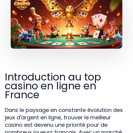
Introduction au top
casino en ligne en
France
Dans le paysage en constante évolution des
jeux d'argent en ligne, trouver le meilleur
casino est devenu une priorité pour de
nombreux joueurs français. Avec un marché