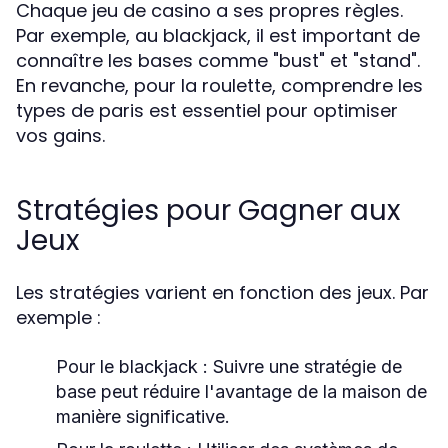
Chaque jeu de casino a ses propres règles.
Par exemple, au blackjack, il est important de
connaître les bases comme "bust" et "stand".
En revanche, pour la roulette, comprendre les
types de paris est essentiel pour optimiser
vos gains.
Stratégies pour Gagner aux
Jeux
Les stratégies varient en fonction des jeux. Par
exemple :
Pour le blackjack :
Suivre une stratégie de
base peut réduire l'avantage de la maison de
manière significative.