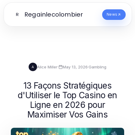
Regainlecolombier
R
News
Alice Miller
·
May 13, 2026
·
Gambling
A
13 Façons Stratégiques
d'Utiliser le Top Casino en
Ligne en 2026 pour
Maximiser Vos Gains