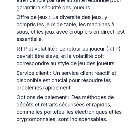
être licencié par une autorité reconnue pour
garantir la sécurité des joueurs.
Offre de jeux :
La diversité des jeux, y
compris les jeux de table, les machines à
sous, et les jeux avec croupiers en direct, est
essentielle.
RTP et volatilité :
Le retour au joueur (RTP)
devrait être élevé, et la volatilité doit
correspondre au style de jeu des joueurs.
Service client :
Un service client réactif et
disponible est crucial pour résoudre les
problèmes rapidement.
Options de paiement :
Des méthodes de
dépôts et retraits sécurisées et rapides,
comme les portefeuilles électroniques et les
cryptomonnaies, sont indispensables.