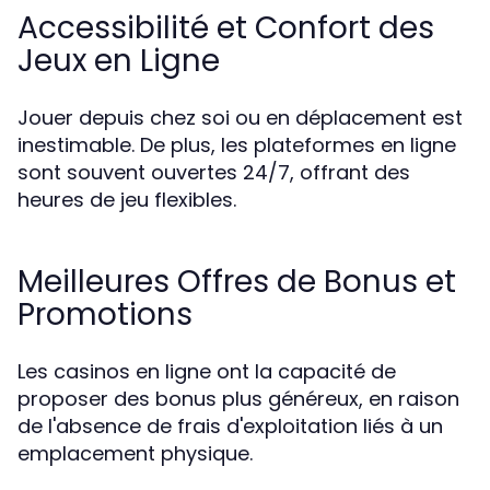
Accessibilité et Confort des
Jeux en Ligne
Jouer depuis chez soi ou en déplacement est
inestimable. De plus, les plateformes en ligne
sont souvent ouvertes 24/7, offrant des
heures de jeu flexibles.
Meilleures Offres de Bonus et
Promotions
Les casinos en ligne ont la capacité de
proposer des bonus plus généreux, en raison
de l'absence de frais d'exploitation liés à un
emplacement physique.