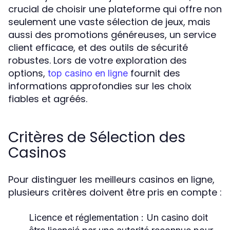
crucial de choisir une plateforme qui offre non
seulement une vaste sélection de jeux, mais
aussi des promotions généreuses, un service
client efficace, et des outils de sécurité
robustes. Lors de votre exploration des
options,
fournit des
top casino en ligne
informations approfondies sur les choix
fiables et agréés.
Critères de Sélection des
Casinos
Pour distinguer les meilleurs casinos en ligne,
plusieurs critères doivent être pris en compte :
Licence et réglementation :
Un casino doit