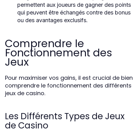
permettent aux joueurs de gagner des points
qui peuvent être échangés contre des bonus
ou des avantages exclusifs.
Comprendre le
Fonctionnement des
Jeux
Pour maximiser vos gains, il est crucial de bien
comprendre le fonctionnement des différents
jeux de casino.
Les Différents Types de Jeux
de Casino