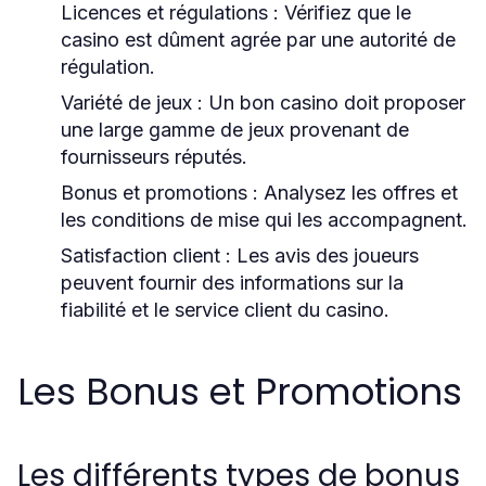
Licences et régulations : Vérifiez que le
casino est dûment agrée par une autorité de
régulation.
Variété de jeux : Un bon casino doit proposer
une large gamme de jeux provenant de
fournisseurs réputés.
Bonus et promotions : Analysez les offres et
les conditions de mise qui les accompagnent.
Satisfaction client : Les avis des joueurs
peuvent fournir des informations sur la
fiabilité et le service client du casino.
Les Bonus et Promotions
Les différents types de bonus