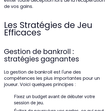
éviter toute déception lors de la récupération
de vos gains.
Les Stratégies de Jeu
Efficaces
Gestion de bankroll :
stratégies gagnantes
La gestion de bankroll est l'une des
compétences les plus importantes pour un
joueur. Voici quelques principes :
Fixez un budget avant de débuter votre
session de jeu.
Évitez de poursuivre vos pertes, ce qui peut