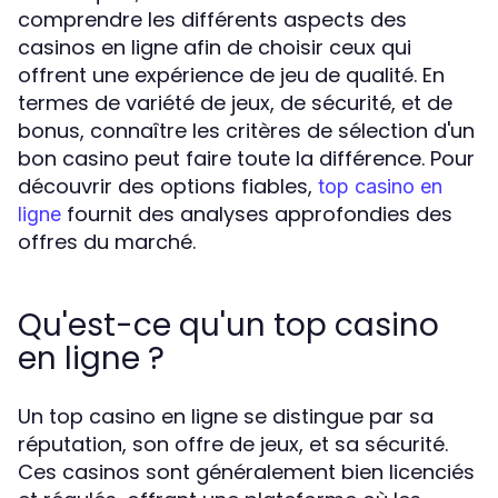
comprendre les différents aspects des
casinos en ligne afin de choisir ceux qui
offrent une expérience de jeu de qualité. En
termes de variété de jeux, de sécurité, et de
bonus, connaître les critères de sélection d'un
bon casino peut faire toute la différence. Pour
découvrir des options fiables,
top casino en
fournit des analyses approfondies des
ligne
offres du marché.
Qu'est-ce qu'un top casino
en ligne ?
Un top casino en ligne se distingue par sa
réputation, son offre de jeux, et sa sécurité.
Ces casinos sont généralement bien licenciés