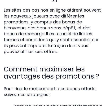
Les sites des casinos en ligne attirent souvent
les nouveaux joueurs avec différentes
promotions, y compris des bonus de
bienvenue, des bonus sans dépôt, et des
bonus de recharge. Il est crucial de lire les
termes et conditions qui y sont associés, car
ils peuvent impacter la façon dont vous
pouvez utiliser ces offres.
Comment maximiser les
avantages des promotions ?
Pour tirer le meilleur parti des bonus offerts,
suivez ces stratégies :