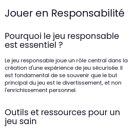
Jouer en Responsabilité
Pourquoi le jeu responsable
est essentiel ?
Le jeu responsable joue un rôle central dans la
création d'une expérience de jeu sécurisée. Il
est fondamental de se souvenir que le but
principal du jeu est le divertissement, et non
l'enrichissement personnel.
Outils et ressources pour un
jeu sain