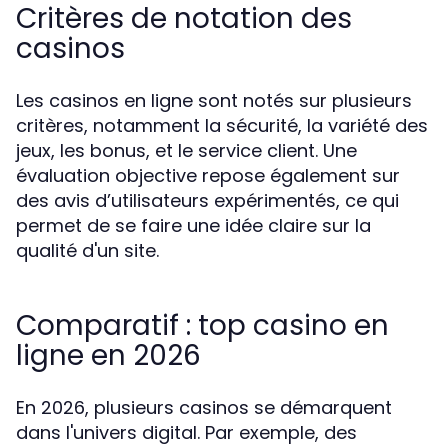
Critères de notation des
casinos
Les casinos en ligne sont notés sur plusieurs
critères, notamment la sécurité, la variété des
jeux, les bonus, et le service client. Une
évaluation objective repose également sur
des avis d’utilisateurs expérimentés, ce qui
permet de se faire une idée claire sur la
qualité d'un site.
Comparatif : top casino en
ligne en 2026
En 2026, plusieurs casinos se démarquent
dans l'univers digital. Par exemple, des