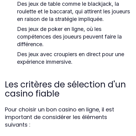
Des jeux de table comme le blackjack, la
roulette et le baccarat, qui attirent les joueurs
en raison de la stratégie impliquée.
Des jeux de poker en ligne, où les
compétences des joueurs peuvent faire la
différence.
Des jeux avec croupiers en direct pour une
expérience immersive.
Les critères de sélection d'un
casino fiable
Pour choisir un bon casino en ligne, il est
important de considérer les éléments
suivants :