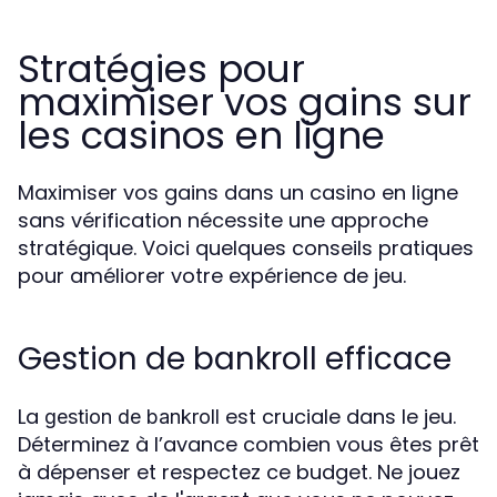
Stratégies pour
maximiser vos gains sur
les casinos en ligne
Maximiser vos gains dans un casino en ligne
sans vérification nécessite une approche
stratégique. Voici quelques conseils pratiques
pour améliorer votre expérience de jeu.
Gestion de bankroll efficace
La
est cruciale dans le jeu.
gestion de bankroll
Déterminez à l’avance combien vous êtes prêt
à dépenser et respectez ce budget. Ne jouez