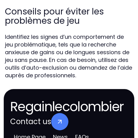
Conseils pour éviter les
problèmes de jeu
Identifiez les signes d’un comportement de
jeu problématique, tels que la recherche
anxieuse de gains ou de longues sessions de
jeu sans pause. En cas de besoin, utilisez des
outils d’auto-exclusion ou demandez de l’aide
auprès de professionnels.
Regainlecolombier
Contact us
Home Page
News
FAQs