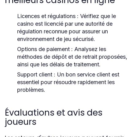
meilleurs casinos en ligne
Licences et régulations :
Vérifiez que le
casino est licencié par une autorité de
régulation reconnue pour assurer un
environnement de jeu sécurisé.
Options de paiement :
Analysez les
méthodes de dépôt et de retrait proposées,
ainsi que les délais de traitement.
Support client :
Un bon service client est
essentiel pour résoudre rapidement les
problèmes.
Évaluations et avis des
joueurs