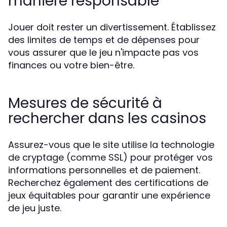
manière responsable
Jouer doit rester un divertissement. Établissez
des limites de temps et de dépenses pour
vous assurer que le jeu n'impacte pas vos
finances ou votre bien-être.
Mesures de sécurité à
rechercher dans les casinos
Assurez-vous que le site utilise la technologie
de cryptage (comme SSL) pour protéger vos
informations personnelles et de paiement.
Recherchez également des certifications de
jeux équitables pour garantir une expérience
de jeu juste.