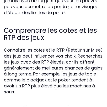
jamais avec de l'argent que vous ne pouvez
pas vous permettre de perdre, et envisagez
d'établir des limites de perte.
Comprendre les cotes et les
RTP des jeux
Connaître les
et le
(Retour sur Mise)
cotes
RTP
des jeux peut influencer vos choix. Recherchez
les jeux avec des RTP élevés, car ils offrent
généralement de meilleures chances de gains
à long terme. Par exemple, les jeux de table
comme le blackjack et le poker tendent à
avoir un RTP plus élevé que les machines à
sous.