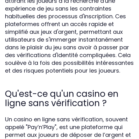
attirant les joueurs à la recherche d'une
expérience de jeu sans les contraintes
habituelles des processus d'inscription. Ces
plateformes offrent un accès rapide et
simplifié aux jeux d'argent, permettant aux
utilisateurs de s'immerger instantanément
dans le plaisir du jeu sans avoir à passer par
des vérifications d'identité compliquées. Cela
soulève à la fois des possibilités intéressantes
et des risques potentiels pour les joueurs.
Qu'est-ce qu'un casino en
ligne sans vérification ?
Un casino en ligne sans vérification, souvent
appelé "Pay’n’Play", est une plateforme qui
permet aux joueurs de déposer de l’argent et