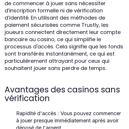
de commencer à jouer sans nécessiter
d’inscription formelle ni de vérification
d’identité. En utilisant des méthodes de
paiement sécurisées comme Trustly, les
joueurs connectent directement leur compte
bancaire au casino, ce qui simplifie le
processus d'accès. Cela signifie que les fonds
sont transférés instantanément, ce qui est
particulièrement attrayant pour ceux qui
souhaitent jouer sans perdre de temps.
Avantages des casinos sans
vérification
Rapidité d'accès :
Vous pouvez commencer
à jouer presque immédiatement après avoir
déposé de l'argent.