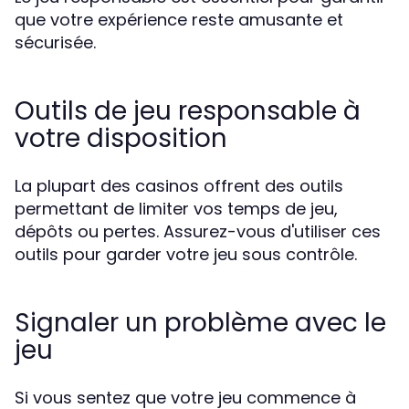
que votre expérience reste amusante et
sécurisée.
Outils de jeu responsable à
votre disposition
La plupart des casinos offrent des outils
permettant de limiter vos temps de jeu,
dépôts ou pertes. Assurez-vous d'utiliser ces
outils pour garder votre jeu sous contrôle.
Signaler un problème avec le
jeu
Si vous sentez que votre jeu commence à