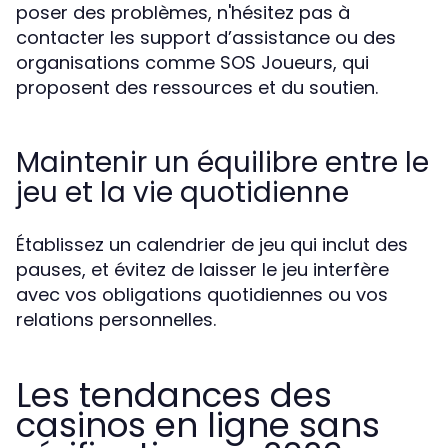
poser des problèmes, n'hésitez pas à
contacter les support d’assistance ou des
organisations comme SOS Joueurs, qui
proposent des ressources et du soutien.
Maintenir un équilibre entre le
jeu et la vie quotidienne
Établissez un calendrier de jeu qui inclut des
pauses, et évitez de laisser le jeu interfère
avec vos obligations quotidiennes ou vos
relations personnelles.
Les tendances des
casinos en ligne sans