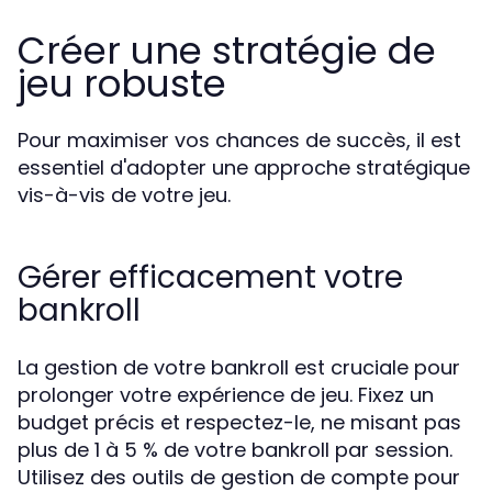
Créer une stratégie de
jeu robuste
Pour maximiser vos chances de succès, il est
essentiel d'adopter une approche stratégique
vis-à-vis de votre jeu.
Gérer efficacement votre
bankroll
La gestion de votre bankroll est cruciale pour
prolonger votre expérience de jeu. Fixez un
budget précis et respectez-le, ne misant pas
plus de 1 à 5 % de votre bankroll par session.
Utilisez des outils de gestion de compte pour