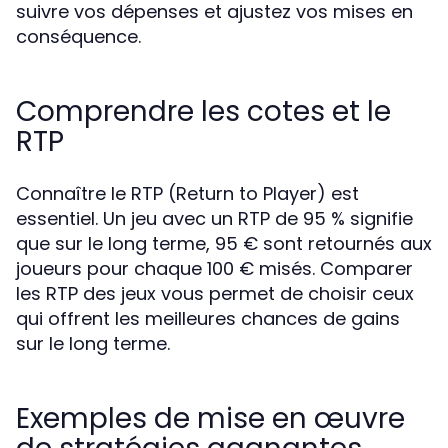
suivre vos dépenses et ajustez vos mises en
conséquence.
Comprendre les cotes et le
RTP
Connaître le RTP (Return to Player) est
essentiel. Un jeu avec un RTP de 95 % signifie
que sur le long terme, 95 € sont retournés aux
joueurs pour chaque 100 € misés. Comparer
les RTP des jeux vous permet de choisir ceux
qui offrent les meilleures chances de gains
sur le long terme.
Exemples de mise en œuvre